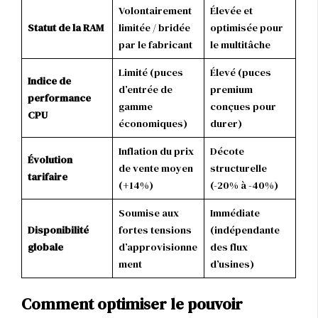
Volontairement
Élevée et
Statut de la RAM
limitée / bridée
optimisée pour
par le fabricant
le multitâche
Limité (puces
Élevé (puces
Indice de
d’entrée de
premium
performance
gamme
conçues pour
CPU
économiques)
durer)
Inflation du prix
Décote
Évolution
de vente moyen
structurelle
tarifaire
(+14%)
(-20% à -40%)
Soumise aux
Immédiate
Disponibilité
fortes tensions
(indépendante
globale
d’approvisionne
des flux
ment
d’usines)
Comment optimiser le pouvoir