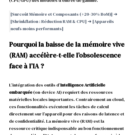
(CPU/GPU) des modèles d’entrée de gamme.
[Surcoût Mémoire et Composants (+20-30% BoM)] ➔
[Shrinkflation : Réduction RAM & CPU] ➔ [Appareils
neufs moins performants]
Pourquoi la baisse de la mémoire vive
(RAM) accélère-t-elle l’obsolescence
face à l’IA ?
L’intégration des outils d’
Intelligence Artificielle
embarquée
(on-device AI) requiert des ressources
matérielles locales importantes. Contrairement au cloud,
ces fonctionnalités exécutent les tâches de calcul
directement sur l’appareil pour des raisons de latence et
de confidentialité. La mémoire vive (RAM) est la
ressource critique indispensable au bon fonctionnement