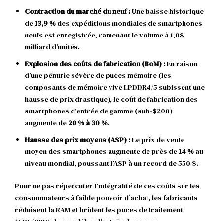
Contraction du marché du neuf :
Une baisse historique
de
13,9 %
des expéditions mondiales de smartphones
neufs est enregistrée, ramenant le volume à 1,08
milliard d’unités.
Explosion des coûts de fabrication (BoM) :
En raison
d’une pénurie sévère de puces mémoire (les
composants de mémoire vive LPDDR4/5 subissent une
hausse de prix drastique), le coût de fabrication des
smartphones d’entrée de gamme (sub-$200)
augmente de
20 % à 30 %
.
Hausse des prix moyens (ASP) :
Le prix de vente
moyen des smartphones augmente de près de
14 %
au
niveau mondial, poussant l’ASP à un record de 550 $.
Pour ne pas répercuter l’intégralité de ces coûts sur les
consommateurs à faible pouvoir d’achat, les fabricants
réduisent la RAM et brident les puces de traitement